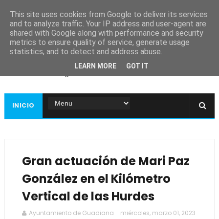
This site uses cookies from Google to deliver its services
and to analyze traffic. Your IP address and user-agent are
shared with Google along with performance and security
metrics to ensure quality of service, generate usage
Ayuntamiento de
statistics, and to detect and address abuse.
Guadiana
LEARN MORE
GOT IT
Página web oficial
INICIO
Gran actuación de Mari Paz
González en el Kilómetro
Vertical de las Hurdes
Ayuntamiento de Guadiana
miércoles, marzo 01, 2023