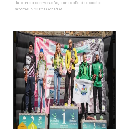
carrera por montaña
,
concejalía de deportes
,
Deportes
,
Mari Paz González