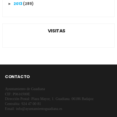
2013
(289)
►
VISITAS
CONTACTO
Ayuntamiento de Guadiana
CIF: P0616500E
Dirección Postal: Plaza Mayor, 1. Guadiana. 06186 Badajoz
Centralita: 924 47 00 81
Email: info@ayuntamientoguadiana.es