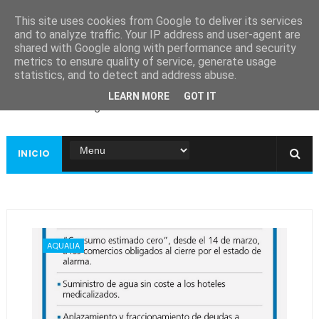
This site uses cookies from Google to deliver its services
and to analyze traffic. Your IP address and user-agent are
shared with Google along with performance and security
metrics to ensure quality of service, generate usage
Ayuntamiento de
statistics, and to detect and address abuse.
Guadiana
LEARN MORE
GOT IT
Página web oficial
INICIO
AQUALIA