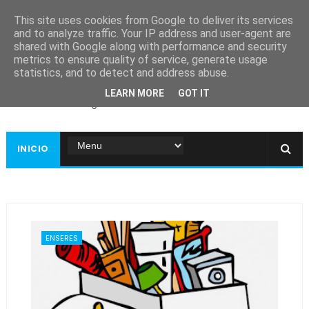
This site uses cookies from Google to deliver its services
and to analyze traffic. Your IP address and user-agent are
shared with Google along with performance and security
metrics to ensure quality of service, generate usage
Ayuntamiento de
statistics, and to detect and address abuse.
Guadiana
LEARN MORE
GOT IT
Página web oficial
INICIO
ENSERES