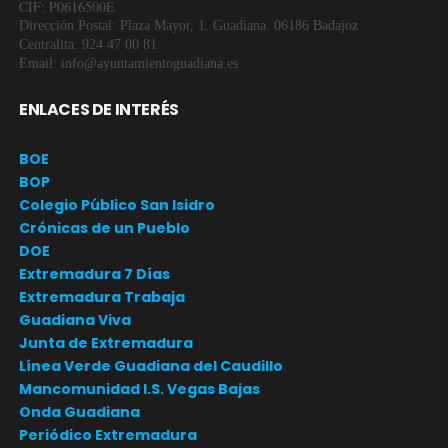
CIF: P0616500E
Dirección Postal: Plaza Mayor, 1. Guadiana. 06186 Badajoz
Centralita: 924 47 00 81
Email: info@ayuntamientoguadiana.es
ENLACES DE INTERÉS
BOE
BOP
Colegio Público San Isidro
Crónicas de un Pueblo
DOE
Extremadura 7 Días
Extremadura Trabaja
Guadiana Viva
Junta de Extremadura
Línea Verde Guadiana del Caudillo
Mancomunidad I.S. Vegas Bajas
Onda Guadiana
Periódico Extremadura