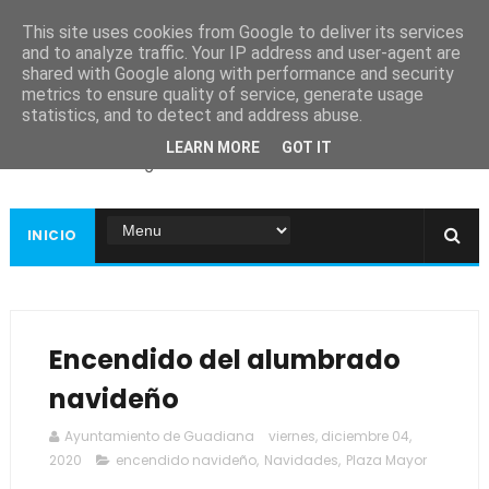
This site uses cookies from Google to deliver its services
and to analyze traffic. Your IP address and user-agent are
shared with Google along with performance and security
metrics to ensure quality of service, generate usage
Ayuntamiento de
statistics, and to detect and address abuse.
Guadiana
LEARN MORE
GOT IT
Página web oficial
INICIO
Encendido del alumbrado
navideño
Ayuntamiento de Guadiana
viernes, diciembre 04,
2020
encendido navideño
,
Navidades
,
Plaza Mayor