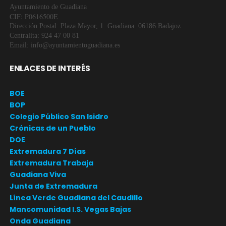
Ayuntamiento de Guadiana
CIF: P0616500E
Dirección Postal: Plaza Mayor, 1. Guadiana. 06186 Badajoz
Centralita: 924 47 00 81
Email: info@ayuntamientoguadiana.es
ENLACES DE INTERÉS
BOE
BOP
Colegio Público San Isidro
Crónicas de un Pueblo
DOE
Extremadura 7 Días
Extremadura Trabaja
Guadiana Viva
Junta de Extremadura
Línea Verde Guadiana del Caudillo
Mancomunidad I.S. Vegas Bajas
Onda Guadiana