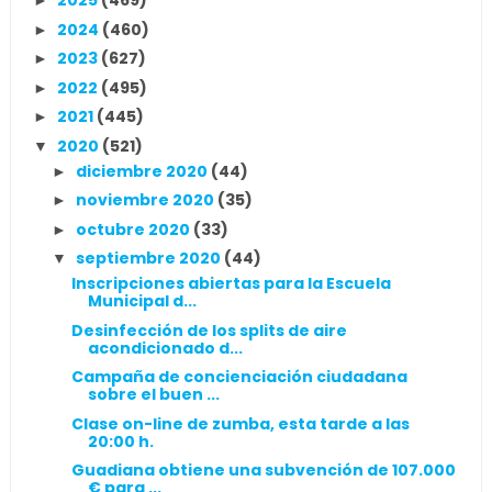
2025
(469)
►
2024
(460)
►
2023
(627)
►
2022
(495)
►
2021
(445)
►
2020
(521)
▼
diciembre 2020
(44)
►
noviembre 2020
(35)
►
octubre 2020
(33)
►
septiembre 2020
(44)
▼
Inscripciones abiertas para la Escuela
Municipal d...
Desinfección de los splits de aire
acondicionado d...
Campaña de concienciación ciudadana
sobre el buen ...
Clase on-line de zumba, esta tarde a las
20:00 h.
Guadiana obtiene una subvención de 107.000
€ para ...