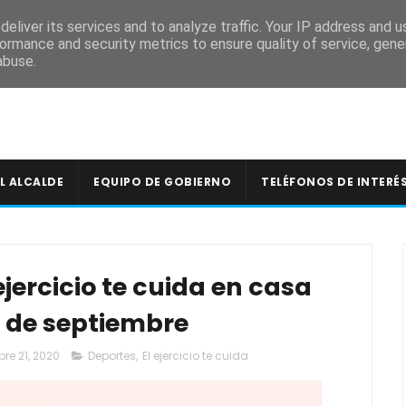
A
eliver its services and to analyze traffic. Your IP address and 
ormance and security metrics to ensure quality of service, gen
abuse.
L ALCALDE
EQUIPO DE GOBIERNO
TELÉFONOS DE INTERÉ
jercicio te cuida en casa
7 de septiembre
bre 21, 2020
Deportes
,
El ejercicio te cuida