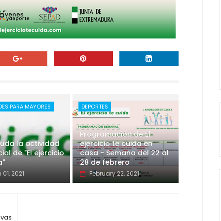
DES PARA MAYORES
DEPORTES
Programación de El
uda la actividad
ejercicio te cuida en
al de "El ejercicio
casa - Semana del 22 al
a"
28 de febrero
 01, 2021
February 22, 2021
evas