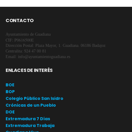
CONTACTO
Ayuntamiento de Guadiana
CIF: P0616500E
Dirección Postal: Plaza Mayor, 1. Guadiana. 06186 Badajoz
Centralita: 924 47 00 81
Email: info@ayuntamientoguadiana.es
ENLACES DE INTERÉS
BOE
BOP
Colegio Público San Isidro
Crónicas de un Pueblo
DOE
Extremadura 7 Días
Extremadura Trabaja