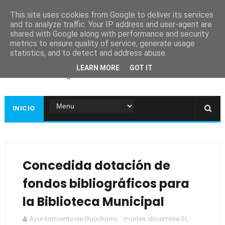
This site uses cookies from Google to deliver its services
and to analyze traffic. Your IP address and user-agent are
shared with Google along with performance and security
metrics to ensure quality of service, generate usage
Ayuntamiento de
statistics, and to detect and address abuse.
Guadiana
LEARN MORE
GOT IT
Página web oficial
INICIO
Concedida dotación de
fondos bibliográficos para
la Biblioteca Municipal
Ayuntamiento de Guadiana
martes, diciembre 01,