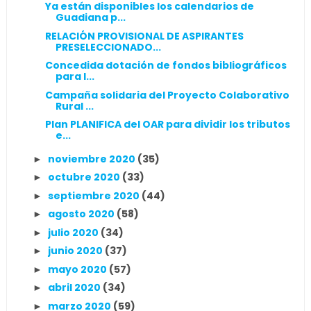
Ya están disponibles los calendarios de
Guadiana p...
RELACIÓN PROVISIONAL DE ASPIRANTES
PRESELECCIONADO...
Concedida dotación de fondos bibliográficos
para l...
Campaña solidaria del Proyecto Colaborativo
Rural ...
Plan PLANIFICA del OAR para dividir los tributos
e...
noviembre 2020
(35)
►
octubre 2020
(33)
►
septiembre 2020
(44)
►
agosto 2020
(58)
►
julio 2020
(34)
►
junio 2020
(37)
►
mayo 2020
(57)
►
abril 2020
(34)
►
marzo 2020
(59)
►