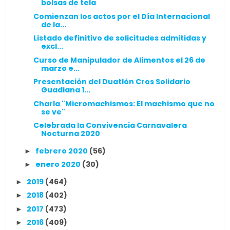
bolsas de tela
Comienzan los actos por el Día Internacional
de la...
Listado definitivo de solicitudes admitidas y
excl...
Curso de Manipulador de Alimentos el 26 de
marzo e...
Presentación del Duatlón Cros Solidario
Guadiana 1...
Charla "Micromachismos: El machismo que no
se ve"
Celebrada la Convivencia Carnavalera
Nocturna 2020
febrero 2020
(56)
►
enero 2020
(30)
►
2019
(464)
►
2018
(402)
►
2017
(473)
►
2016
(409)
►