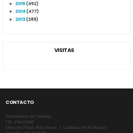
2015
(452)
►
2014
(477)
►
2013
(289)
►
VISITAS
CONTACTO
Ayuntamiento de Guadiana
CIF: P0616500E
Dirección Postal: Plaza Mayor, 1. Guadiana. 06186 Badajoz