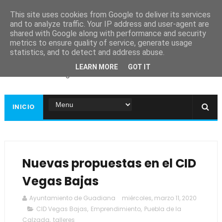
This site uses cookies from Google to deliver its services
and to analyze traffic. Your IP address and user-agent are
shared with Google along with performance and security
metrics to ensure quality of service, generate usage
Ayuntamiento de
statistics, and to detect and address abuse.
Guadiana
LEARN MORE
GOT IT
Página web oficial
INICIO
Nuevas propuestas en el CID
Vegas Bajas
Ayuntamiento de Guadiana
miércoles, marzo 11, 2020
CID Vegas Bajas
,
Emprendimiento
,
Puebla de la
Calzada
,
talleres