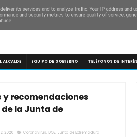
A
eliver its services and to analyze traffic. Your IP address and 
ormance and security metrics to ensure quality of service, gen
abuse.
L ALCALDE
EQUIPO DE GOBIERNO
TELÉFONOS DE INTERÉ
s y recomendaciones
 de la Junta de
12, 2020
Coronavirus
,
DOE
,
Junta de Extremadura