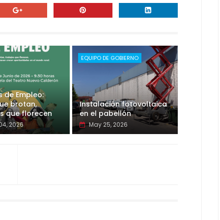
EQUIPO DE GOBIERNO
s de Empleo:
ue brotan,
Instalación fotovoltaica
s que florecen
en el pabellón
04, 2026
May 25, 2026