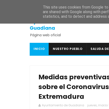
INICIO
SEDE ELECTRÓNICA
PORTAL DE TRANSPARENCI
This site uses cookies from Google to d
are shared with Google along with perf
statistics, and to detect and address 
Ayuntamiento de
Guadiana
Página web oficial
INICIO
NUESTRO PUEBLO
SALUDA DE
Medidas preventiva
sobre el Coronavirus
Extremadura
Ayuntamiento de Guadiana
jueves, marzo 