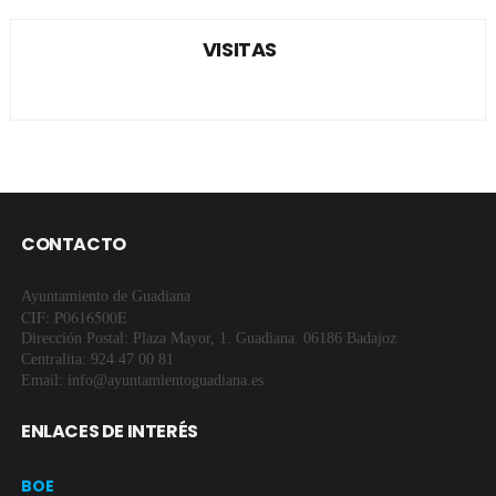
VISITAS
CONTACTO
Ayuntamiento de Guadiana
CIF: P0616500E
Dirección Postal: Plaza Mayor, 1. Guadiana. 06186 Badajoz
Centralita: 924 47 00 81
Email: info@ayuntamientoguadiana.es
ENLACES DE INTERÉS
BOE