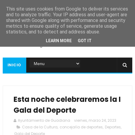
This site uses cookies from Google to deliver its services
and to analyze traffic. Your IP address and user-agent are
shared with Google along with performance and security
metrics to ensure quality of service, generate usage
Ayuntamiento de
statistics, and to detect and address abuse.
Guadiana
LEARN MORE
GOT IT
Página web oficial
INICIO
Esta noche celebraremos la I
Gala del Deporte
Ayuntamiento de Guadiana
viernes, marzo 24, 2023
Casa de la Cultura
,
concejalía de deportes
,
Deportes
,
Gala del Deporte