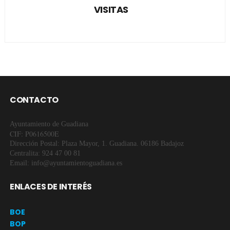
VISITAS
CONTACTO
Ayuntamiento de Guadiana
CIF: P0616500E
Dirección Postal: Plaza Mayor, 1. Guadiana. 06186 Badajoz
Centralita: 924 47 00 81
Email: info@ayuntamientoguadiana.es
ENLACES DE INTERÉS
BOE
BOP