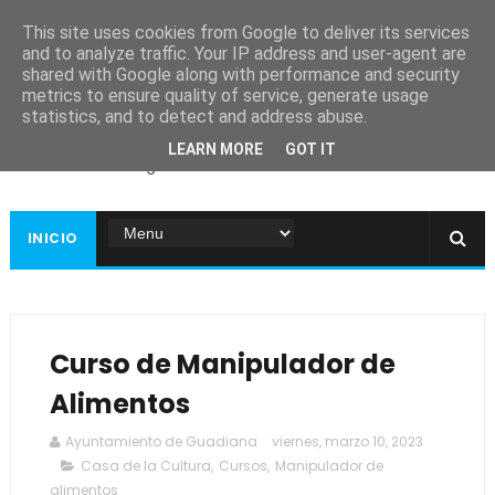
This site uses cookies from Google to deliver its services
and to analyze traffic. Your IP address and user-agent are
shared with Google along with performance and security
metrics to ensure quality of service, generate usage
Ayuntamiento de
statistics, and to detect and address abuse.
Guadiana
LEARN MORE
GOT IT
Página web oficial
INICIO
Curso de Manipulador de
Alimentos
Ayuntamiento de Guadiana
viernes, marzo 10, 2023
Casa de la Cultura
,
Cursos
,
Manipulador de
alimentos