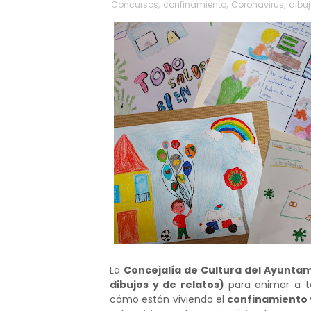
Concursos
,
confinamiento
,
Coronavirus
,
dibu
La
Concejalía de Cultura del Ayunta
dibujos y de relatos)
para animar a to
cómo están viviendo el
confinamiento