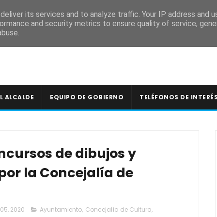
A
eliver its services and to analyze traffic. Your IP address and 
ormance and security metrics to ensure quality of service, gen
abuse.
L ALCALDE
EQUIPO DE GOBIERNO
TELÉFONOS DE INTERÉ
ncursos de dibujos y
or la Concejalía de
05, 2020
Ayuntamiento
,
Concejalía de Cultura
,