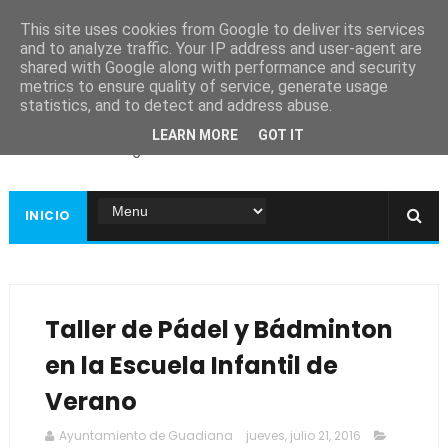
This site uses cookies from Google to deliver its services
and to analyze traffic. Your IP address and user-agent are
shared with Google along with performance and security
metrics to ensure quality of service, generate usage
Ayuntamiento de
statistics, and to detect and address abuse.
Guadiana
LEARN MORE
GOT IT
Página web oficial
INICIO
Taller de Pádel y Bádminton
en la Escuela Infantil de
Verano
Ayuntamiento de Guadiana
jueves, julio 21, 2016