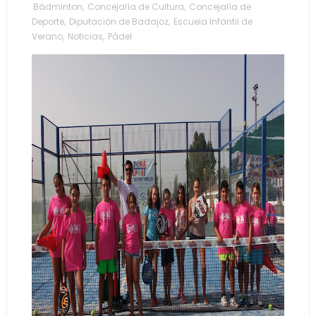
Bádminton
,
Concejalía de Cultura
,
Concejalía de
Deporte
,
Diputación de Badajoz
,
Escuela Infantil de
Verano
,
Noticias
,
Pádel