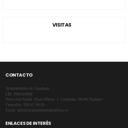
VISITAS
CONTACTO
Ayuntamiento de Guadiana
CIF: P0616500E
Dirección Postal: Plaza Mayor, 1. Guadiana. 06186 Badajoz
Centralita: 924 47 00 81
Email: info@ayuntamientoguadiana.es
ENLACES DE INTERÉS