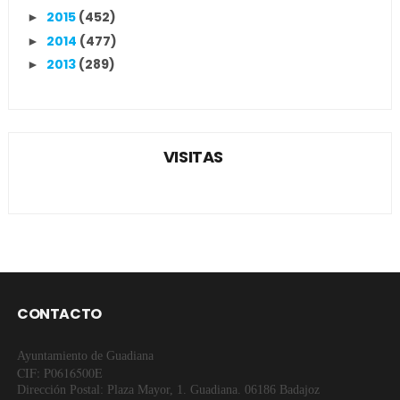
2015
(452)
►
2014
(477)
►
2013
(289)
►
VISITAS
CONTACTO
Ayuntamiento de Guadiana
CIF: P0616500E
Dirección Postal: Plaza Mayor, 1. Guadiana. 06186 Badajoz