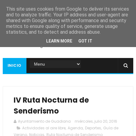
This site uses cookies from Google to deliver its services
and to analyze traffic. Your IP address and user-agent are
shared with Google along with performance and security
metrics to ensure quality of service, generate usage
Ayuntamiento de
statistics, and to detect and address abuse.
Guadiana
LEARN MORE
GOT IT
Página web oficial
INICIO
IV Ruta Nocturna de
Senderismo
Ayuntamiento de Guadiana
miércoles, julio 20, 2016
Actividades al aire libre
,
Agenda
,
Deportes
,
Guía de
Verano
,
Noticias
,
Ruta Nocturna de Senderismo