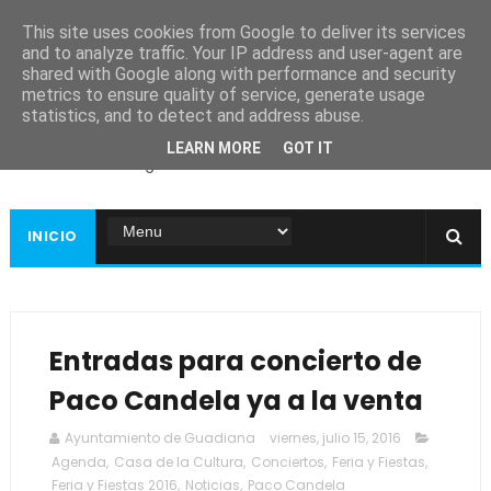
This site uses cookies from Google to deliver its services
and to analyze traffic. Your IP address and user-agent are
shared with Google along with performance and security
metrics to ensure quality of service, generate usage
Ayuntamiento de
statistics, and to detect and address abuse.
Guadiana
LEARN MORE
GOT IT
Página web oficial
INICIO
Entradas para concierto de
Paco Candela ya a la venta
Ayuntamiento de Guadiana
viernes, julio 15, 2016
Agenda
,
Casa de la Cultura
,
Conciertos
,
Feria y Fiestas
,
Feria y Fiestas 2016
,
Noticias
,
Paco Candela