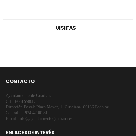
VISITAS
CONTACTO
Ayuntamiento de Guadiana
CIF: P0616500E
Dirección Postal: Plaza Mayor, 1. Guadiana. 06186 Badajoz
Centralita: 924 47 00 81
Email: info@ayuntamientoguadiana.es
ENLACES DE INTERÉS