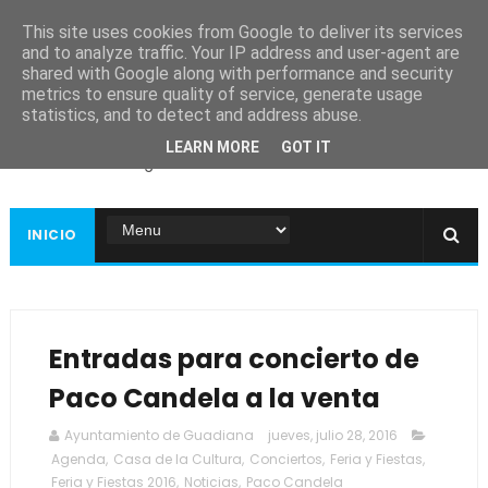
This site uses cookies from Google to deliver its services
and to analyze traffic. Your IP address and user-agent are
shared with Google along with performance and security
metrics to ensure quality of service, generate usage
Ayuntamiento de
statistics, and to detect and address abuse.
Guadiana
LEARN MORE
GOT IT
Página web oficial
INICIO
Entradas para concierto de
Paco Candela a la venta
Ayuntamiento de Guadiana
jueves, julio 28, 2016
Agenda
,
Casa de la Cultura
,
Conciertos
,
Feria y Fiestas
,
Feria y Fiestas 2016
,
Noticias
,
Paco Candela