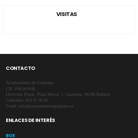
VISITAS
CONTACTO
Ayuntamiento de Guadiana
CIF: P0616500E
Dirección Postal: Plaza Mayor, 1. Guadiana. 06186 Badajoz
Centralita: 924 47 00 81
Email: info@ayuntamientoguadiana.es
ENLACES DE INTERÉS
BOE