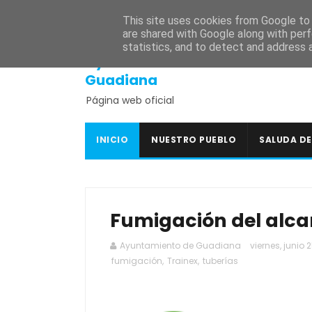
INICIO
SEDE ELECTRÓNICA
PORTAL DE TRANSPARENCI
This site uses cookies from Google to d
are shared with Google along with perf
statistics, and to detect and address 
Ayuntamiento de
Guadiana
Página web oficial
INICIO
NUESTRO PUEBLO
SALUDA DE
Fumigación del alcan
Ayuntamiento de Guadiana
viernes, junio 2
fumigación
,
Trainex
,
tuberías