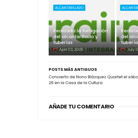
ALCANTARILLADO
ALCANTA
Realizada la fumigación
Realiza
del alcantarillado y
del alc
tuberías
tubería
April 02, 2025
July 1
POSTS MÁS ANTIGUOS
Concierto de Nono Blázquez Quartet el sáb
26 en la Casa de la Cultura
AÑADE TU COMENTARIO