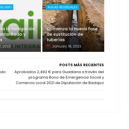
RILLADO
AGUAS RESIDUALES
da la fumigación
Comienza la nueva fase
antarillado y
de sustitución de
s
tuberías
0, 2023
January 18, 2023
POSTS MÁS RECIENTES
ado
Aprobados 2,492 € para Guadiana a través del
programa Bono de Emergencia Social y
Comercio Local 2021 de Diputación de Badajoz