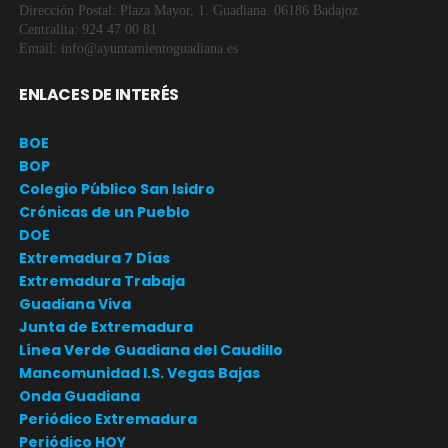
Dirección Postal: Plaza Mayor, 1. Guadiana. 06186 Badajoz
Centralita: 924 47 00 81
Email: info@ayuntamientoguadiana.es
ENLACES DE INTERÉS
BOE
BOP
Colegio Público San Isidro
Crónicas de un Pueblo
DOE
Extremadura 7 Días
Extremadura Trabaja
Guadiana Viva
Junta de Extremadura
Línea Verde Guadiana del Caudillo
Mancomunidad I.S. Vegas Bajas
Onda Guadiana
Periódico Extremadura
Periódico HOY