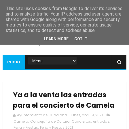
This site uses cookies from Google to deliver its services
and to analyze traffic. Your IP address and user-agent are
shared with Google along with performance and security
metrics to ensure quality of service, generate usage
Ayuntamiento de
statistics, and to detect and address abuse.
Guadiana
LEARN MORE
GOT IT
Página web oficial
INICIO
Ya a la venta las entradas
para el concierto de Camela
Ayuntamiento de Guadiana
lunes, abril 19, 2021
Camela
,
Concejalía de Cultura
,
Conciertos
,
entradas
,
Feria y Fiestas
,
Feria y Fiestas 2021