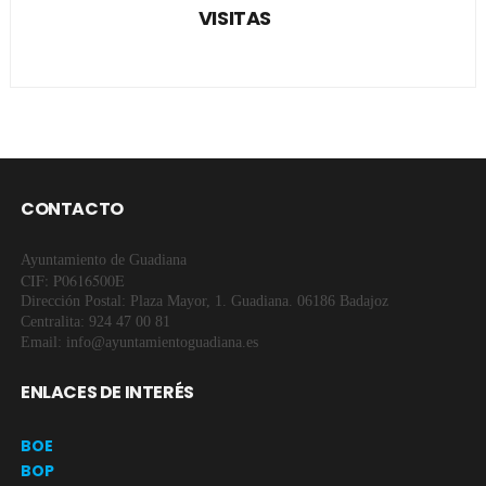
VISITAS
CONTACTO
Ayuntamiento de Guadiana
CIF: P0616500E
Dirección Postal: Plaza Mayor, 1. Guadiana. 06186 Badajoz
Centralita: 924 47 00 81
Email: info@ayuntamientoguadiana.es
ENLACES DE INTERÉS
BOE
BOP