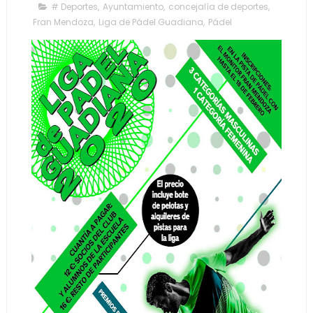
# Deportes
,
Ayuntamiento
,
concejalía de deportes
,
Fran Mendoza
,
Liga de Pádel Guadiana
,
Pádel