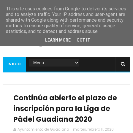
This site uses cookies from Google to deliver its services
and to analyze traffic. Your IP address and user-agent are
shared with Google along with performance and security
metrics to ensure quality of service, generate usage
Ayuntamiento de
statistics, and to detect and address abuse.
Guadiana
LEARN MORE
GOT IT
Página web oficial
INICIO
Continúa abierto el plazo de
inscripción para la Liga de
Pádel Guadiana 2020
Ayuntamiento de Guadiana
martes, febrero 11, 2020