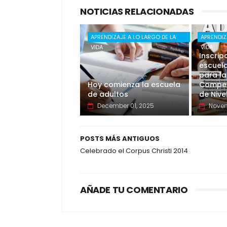
NOTICIAS RELACIONADAS
APRENDIZAJE A LO LARGO DE LA
APRENDIZ
VIDA
VIDA
Inscrip
escuela
para la
Hoy comienza la escuela
Compet
de adultos
de Nive
December 01, 2025
Novem
POSTS MÁS ANTIGUOS
Celebrado el Corpus Christi 2014
AÑADE TU COMENTARIO