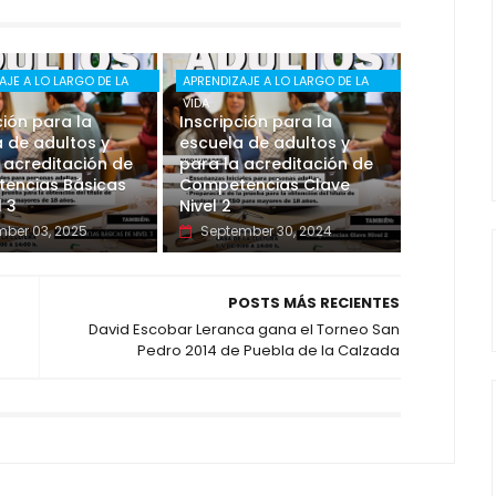
AJE A LO LARGO DE LA
APRENDIZAJE A LO LARGO DE LA
VIDA
ción para la
Inscripción para la
 de adultos y
escuela de adultos y
 acreditación de
para la acreditación de
encias Básicas
Competencias Clave
l 3
Nivel 2
ber 03, 2025
September 30, 2024
POSTS MÁS RECIENTES
David Escobar Leranca gana el Torneo San
Pedro 2014 de Puebla de la Calzada