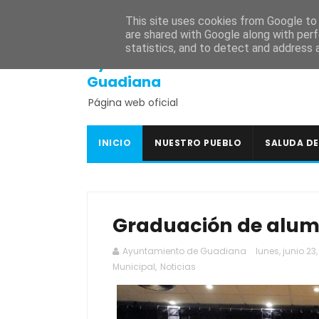
INICIO
SEDE ELECTRÓNICA
PORTAL DE TRANSPARENCI
This site uses cookies from Google to d
are shared with Google along with perf
statistics, and to detect and address 
Ayuntamiento de
Guadiana
Página web oficial
INICIO
NUESTRO PUEBLO
SALUDA DE
Graduación de alum
Ayuntamiento de Guadiana
lunes, junio 23
Municipal
,
Noticias