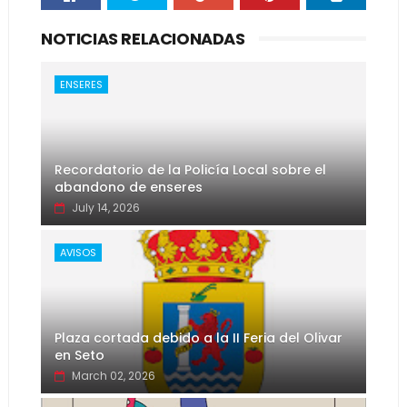
NOTICIAS RELACIONADAS
ENSERES
Recordatorio de la Policía Local sobre el
abandono de enseres
July 14, 2026
AVISOS
Plaza cortada debido a la II Feria del Olivar
en Seto
March 02, 2026