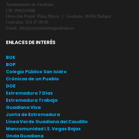
Ayuntamiento de Guadiana
CIF: P0616500E
Dirección Postal: Plaza Mayor, 1. Guadiana. 06186 Badajoz
Centralita: 924 47 00 81
Email: info@ayuntamientoguadiana.es
ENLACES DE INTERÉS
BOE
BOP
Colegio Público San Isidro
Crónicas de un Pueblo
DOE
Extremadura 7 Días
Extremadura Trabaja
Guadiana Viva
Junta de Extremadura
Línea Verde Guadiana del Caudillo
Mancomunidad I.S. Vegas Bajas
Onda Guadiana