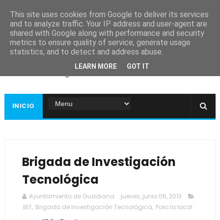
This site uses cookies from Google to deliver its services
and to analyze traffic. Your IP address and user-agent are
shared with Google along with performance and security
metrics to ensure quality of service, generate usage
Ayuntamiento de
statistics, and to detect and address abuse.
Guadiana
LEARN MORE
GOT IT
Página web oficial
INICIO
Brigada de Investigación
Tecnológica
Ayuntamiento de Guadiana
jueves, junio 06, 2013
BIT
,
Brigada de Investigación Tecnológica
,
Policía local