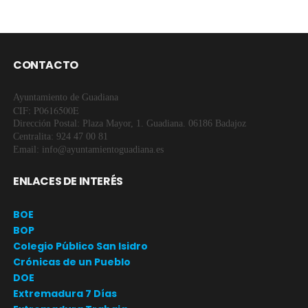
CONTACTO
Ayuntamiento de Guadiana
CIF: P0616500E
Dirección Postal: Plaza Mayor, 1. Guadiana. 06186 Badajoz
Centralita: 924 47 00 81
Email: info@ayuntamientoguadiana.es
ENLACES DE INTERÉS
BOE
BOP
Colegio Público San Isidro
Crónicas de un Pueblo
DOE
Extremadura 7 Días