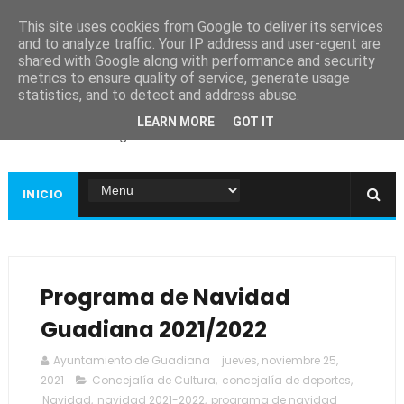
This site uses cookies from Google to deliver its services
and to analyze traffic. Your IP address and user-agent are
shared with Google along with performance and security
metrics to ensure quality of service, generate usage
Ayuntamiento de
statistics, and to detect and address abuse.
Guadiana
LEARN MORE
GOT IT
Página web oficial
INICIO
Programa de Navidad
Guadiana 2021/2022
Ayuntamiento de Guadiana
jueves, noviembre 25,
2021
Concejalía de Cultura
,
concejalía de deportes
,
Navidad
,
navidad 2021-2022
,
programa de navidad