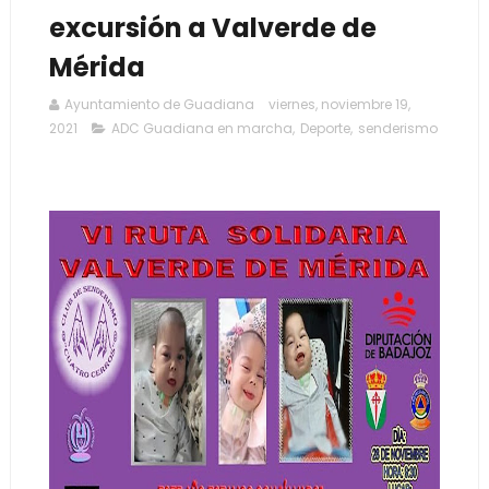
excursión a Valverde de
Mérida
Ayuntamiento de Guadiana
viernes, noviembre 19,
2021
ADC Guadiana en marcha
,
Deporte
,
senderismo