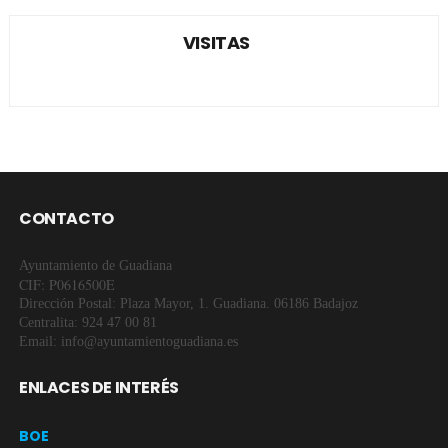
VISITAS
CONTACTO
Ayuntamiento de Guadiana
CIF: P0616500E
Dirección Postal: Plaza Mayor, 1. Guadiana. 06186 Badajoz
Centralita: 924 47 00 81
Email: info@ayuntamientoguadiana.es
ENLACES DE INTERÉS
BOE