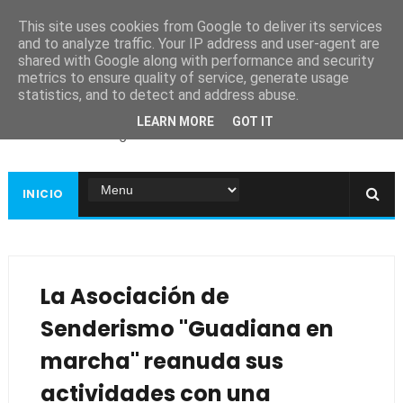
This site uses cookies from Google to deliver its services
and to analyze traffic. Your IP address and user-agent are
shared with Google along with performance and security
metrics to ensure quality of service, generate usage
Ayuntamiento de
statistics, and to detect and address abuse.
Guadiana
LEARN MORE
GOT IT
Página web oficial
INICIO
La Asociación de
Senderismo "Guadiana en
marcha" reanuda sus
actividades con una