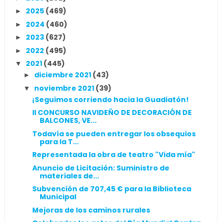
2025
(469)
►
2024
(460)
►
2023
(627)
►
2022
(495)
►
2021
(445)
▼
diciembre 2021
(43)
►
noviembre 2021
(39)
▼
¡Seguimos corriendo hacia la Guadiatón!
II CONCURSO NAVIDEÑO DE DECORACIÓN DE
BALCONES, VE...
Todavía se pueden entregar los obsequios
para la T...
Representada la obra de teatro "Vida mía"
Anuncio de Licitación: Suministro de
materiales de...
Subvención de 707,45 € para la Biblioteca
Municipal
Mejoras de los caminos rurales