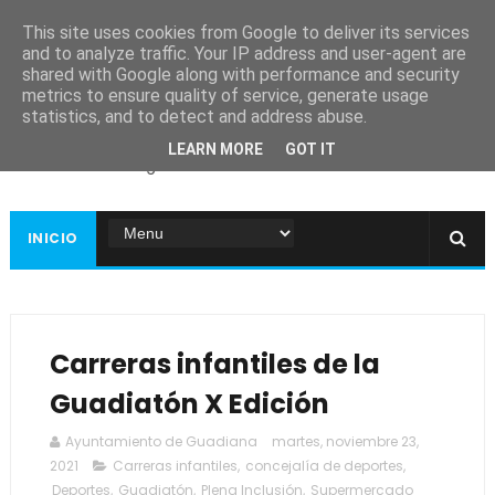
This site uses cookies from Google to deliver its services
and to analyze traffic. Your IP address and user-agent are
shared with Google along with performance and security
metrics to ensure quality of service, generate usage
Ayuntamiento de
statistics, and to detect and address abuse.
Guadiana
LEARN MORE
GOT IT
Página web oficial
INICIO
Carreras infantiles de la
Guadiatón X Edición
Ayuntamiento de Guadiana
martes, noviembre 23,
2021
Carreras infantiles
,
concejalía de deportes
,
Deportes
,
Guadiatón
,
Plena Inclusión
,
Supermercado