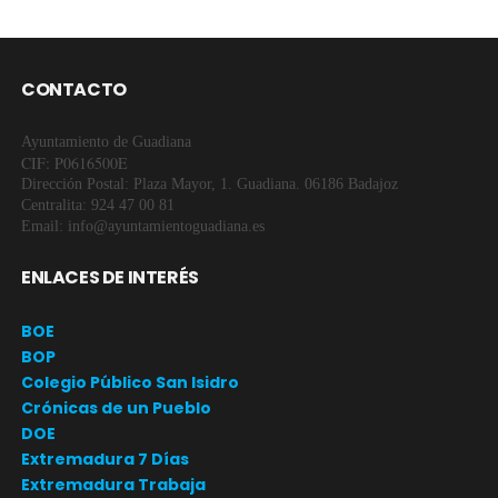
CONTACTO
Ayuntamiento de Guadiana
CIF: P0616500E
Dirección Postal: Plaza Mayor, 1. Guadiana. 06186 Badajoz
Centralita: 924 47 00 81
Email: info@ayuntamientoguadiana.es
ENLACES DE INTERÉS
BOE
BOP
Colegio Público San Isidro
Crónicas de un Pueblo
DOE
Extremadura 7 Días
Extremadura Trabaja