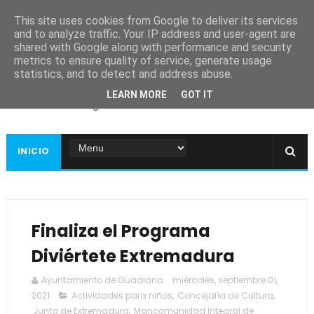
This site uses cookies from Google to deliver its services
and to analyze traffic. Your IP address and user-agent are
shared with Google along with performance and security
metrics to ensure quality of service, generate usage
Ayuntamiento de
statistics, and to detect and address abuse.
Guadiana
LEARN MORE
GOT IT
Página web oficial
INICIO
Finaliza el Programa
Diviértete Extremadura
Ayuntamiento de Guadiana
miércoles, septiembre 01,
2021
Actividades para niños
,
Concejalía de Cultura
,
Junta de Extremadura
,
Mancomunidad Integral de