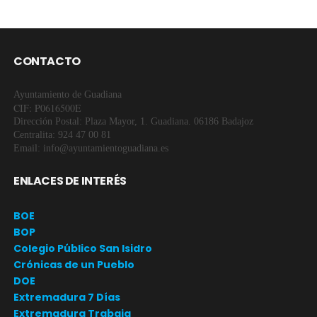
CONTACTO
Ayuntamiento de Guadiana
CIF: P0616500E
Dirección Postal: Plaza Mayor, 1. Guadiana. 06186 Badajoz
Centralita: 924 47 00 81
Email: info@ayuntamientoguadiana.es
ENLACES DE INTERÉS
BOE
BOP
Colegio Público San Isidro
Crónicas de un Pueblo
DOE
Extremadura 7 Días
Extremadura Trabaja