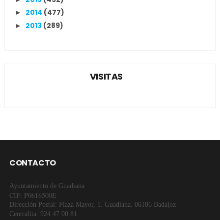
2014
(477)
►
2013
(289)
►
VISITAS
CONTACTO
Ayuntamiento de Guadiana
CIF: P0616500E
Dirección Postal: Plaza Mayor, 1. Guadiana. 06186 Badajoz
Centralita: 924 47 00 81