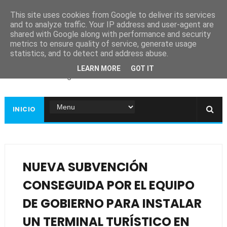
This site uses cookies from Google to deliver its services
and to analyze traffic. Your IP address and user-agent are
shared with Google along with performance and security
metrics to ensure quality of service, generate usage
Ayuntamiento de
statistics, and to detect and address abuse.
Guadiana
LEARN MORE
GOT IT
Página web oficial
INICIO
NUEVA SUBVENCIÓN
CONSEGUIDA POR EL EQUIPO
DE GOBIERNO PARA INSTALAR
UN TERMINAL TURÍSTICO EN