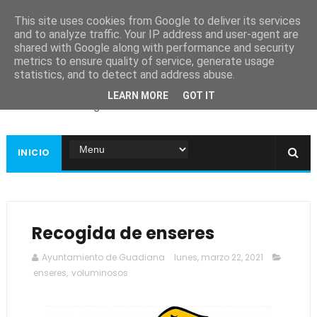
This site uses cookies from Google to deliver its services
and to analyze traffic. Your IP address and user-agent are
shared with Google along with performance and security
metrics to ensure quality of service, generate usage
Ayuntamiento de
statistics, and to detect and address abuse.
Guadiana
LEARN MORE
GOT IT
Página web oficial
INICIO
Recogida de enseres
Ayuntamiento de Guadiana
lunes, marzo 22, 2021
enseres
,
voluminosos