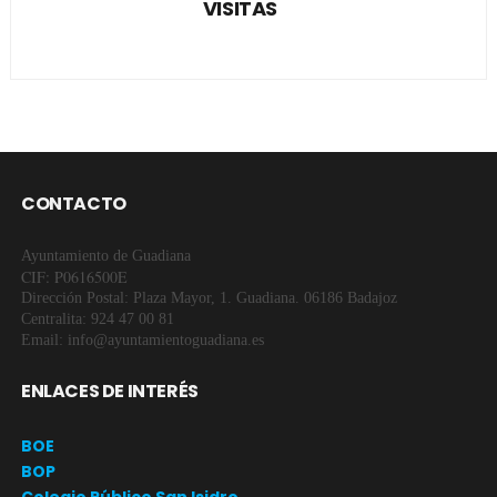
VISITAS
CONTACTO
Ayuntamiento de Guadiana
CIF: P0616500E
Dirección Postal: Plaza Mayor, 1. Guadiana. 06186 Badajoz
Centralita: 924 47 00 81
Email: info@ayuntamientoguadiana.es
ENLACES DE INTERÉS
BOE
BOP
Colegio Público San Isidro