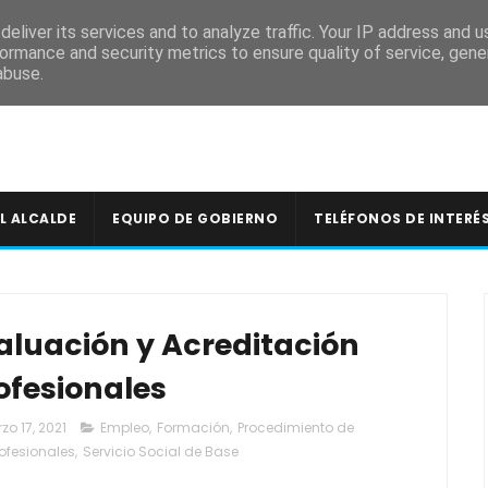
A
eliver its services and to analyze traffic. Your IP address and 
ormance and security metrics to ensure quality of service, gen
abuse.
L ALCALDE
EQUIPO DE GOBIERNO
TELÉFONOS DE INTERÉ
aluación y Acreditación
ofesionales
zo 17, 2021
Empleo
,
Formación
,
Procedimiento de
ofesionales
,
Servicio Social de Base