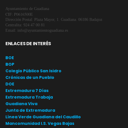
Ayuntamiento de Guadiana
CIF: P0616500E
Dirección Postal: Plaza Mayor, 1. Guadiana. 06186 Badajoz
Centralita: 924 47 00 81
Email: info@ayuntamientoguadiana.es
ENLACES DE INTERÉS
BOE
BOP
Colegio Público San Isidro
Crónicas de un Pueblo
DOE
Extremadura 7 Días
Extremadura Trabaja
Guadiana Viva
Junta de Extremadura
Línea Verde Guadiana del Caudillo
Mancomunidad I.S. Vegas Bajas