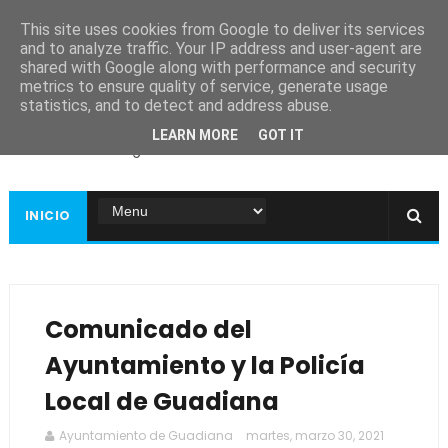
This site uses cookies from Google to deliver its services
and to analyze traffic. Your IP address and user-agent are
shared with Google along with performance and security
metrics to ensure quality of service, generate usage
Ayuntamiento de
statistics, and to detect and address abuse.
Guadiana
LEARN MORE
GOT IT
Página web oficial
INICIO
Comunicado del
Ayuntamiento y la Policía
Local de Guadiana
Ayuntamiento de Guadiana
martes, marzo 30, 2021