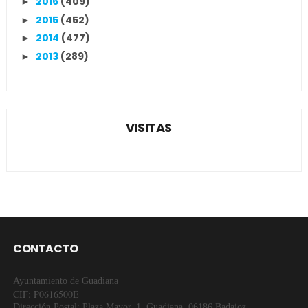
2016
(409)
►
2015
(452)
►
2014
(477)
►
2013
(289)
►
VISITAS
CONTACTO
Ayuntamiento de Guadiana
CIF: P0616500E
Dirección Postal: Plaza Mayor, 1. Guadiana. 06186 Badajoz