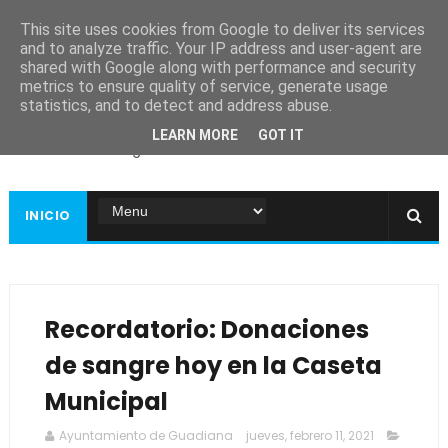
This site uses cookies from Google to deliver its services
and to analyze traffic. Your IP address and user-agent are
shared with Google along with performance and security
metrics to ensure quality of service, generate usage
Ayuntamiento de
statistics, and to detect and address abuse.
Guadiana
LEARN MORE
GOT IT
Página web oficial
INICIO
Recordatorio: Donaciones
de sangre hoy en la Caseta
Municipal
Ayuntamiento de Guadiana
jueves, febrero 11, 2021