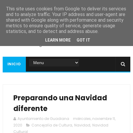
This site uses cookies from Google to deliver its services
and to analyze traffic. Your IP address and user-agent are
shared with Google along with performance and security
metrics to ensure quality of service, generate usage
Ayuntamiento de
statistics, and to detect and address abuse.
Guadiana
LEARN MORE
GOT IT
Página web oficial
INICIO
Preparando una Navidad
diferente
Ayuntamiento de Guadiana
miércoles, noviembre 11,
2020
Concejalía de Cultura
,
Navidad
,
Navidad
Cultural