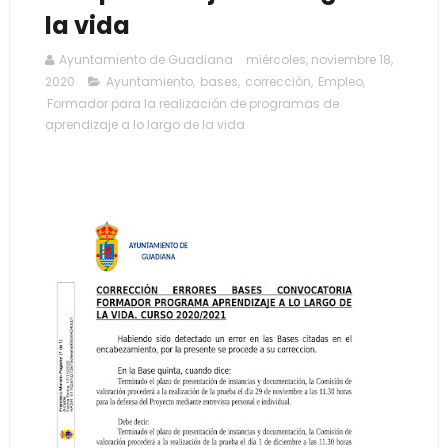
la vida
Ayuntamiento de Guadiana
miércoles, noviembre 18,
2020
Ayuntamiento
,
bases
,
corrección
,
Empleo
,
Formador para la realización de programas de
aprendizaje a lo largo de la vida