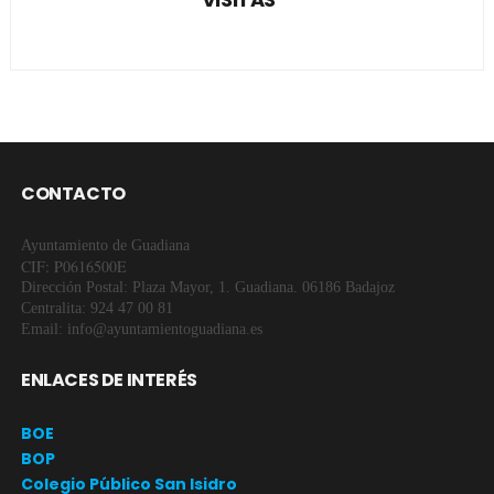
CONTACTO
Ayuntamiento de Guadiana
CIF: P0616500E
Dirección Postal: Plaza Mayor, 1. Guadiana. 06186 Badajoz
Centralita: 924 47 00 81
Email: info@ayuntamientoguadiana.es
ENLACES DE INTERÉS
BOE
BOP
Colegio Público San Isidro