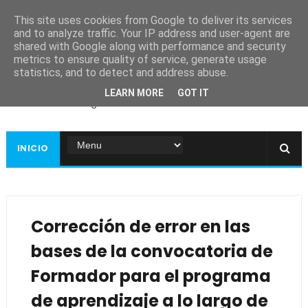
This site uses cookies from Google to deliver its services
and to analyze traffic. Your IP address and user-agent are
shared with Google along with performance and security
metrics to ensure quality of service, generate usage
Ayuntamiento de
statistics, and to detect and address abuse.
Guadiana
LEARN MORE
GOT IT
Página web oficial
INICIO
Corrección de error en las
bases de la convocatoria de
Formador para el programa
de aprendizaje a lo largo de