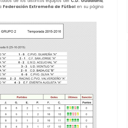
tados de los distintos equipos del
C.D. Guadiana
,
la
Federación Extremeña de Fútbol
en su página