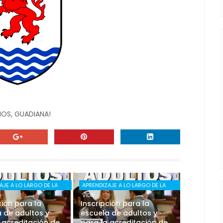
MOS, GUADIANA!
AJE A LO LARGO DE LA
APRENDIZAJE A LO LARGO DE LA
VIDA
ción para la
Inscripción para la
 de adultos y
escuela de adultos y
 acreditación de
para la acreditación de