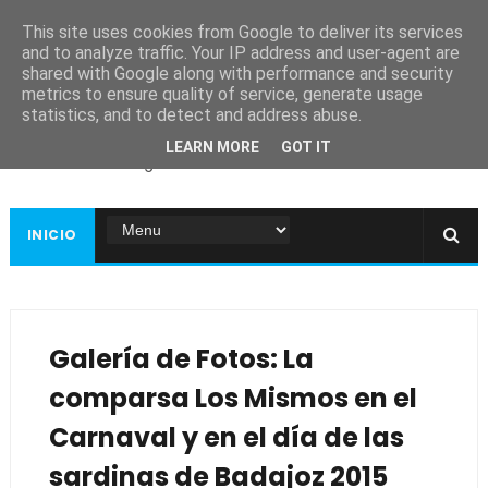
This site uses cookies from Google to deliver its services
and to analyze traffic. Your IP address and user-agent are
shared with Google along with performance and security
metrics to ensure quality of service, generate usage
Ayuntamiento de
statistics, and to detect and address abuse.
Guadiana
LEARN MORE
GOT IT
Página web oficial
INICIO
Galería de Fotos: La
comparsa Los Mismos en el
Carnaval y en el día de las
sardinas de Badajoz 2015