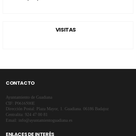
VISITAS
CONTACTO
Ayuntamiento de Guadiana
CIF: P0616500E
Dirección Postal: Plaza Mayor, 1. Guadiana. 06186 Badajoz
Centralita: 924 47 00 81
Email: info@ayuntamientoguadiana.es
ENLACES DE INTERÉS