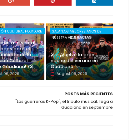
IÓN CULTURAL FOLKLORE
GALA "LOS MEJORES AÑOS DE
A
NUESTRA VIDA"
están a la venta
radas para el
ncierto de la
🎤✨ ¡Vuelve la gran
ión Cultural
noche del verano en
e Guadiana! 💃🎤
Guadiana! ✨
t 06, 2026
August 05, 2026
POSTS MÁS RECIENTES
"Las guerreras K-Pop", el tributo musical, llega a
Guadiana en septiembre