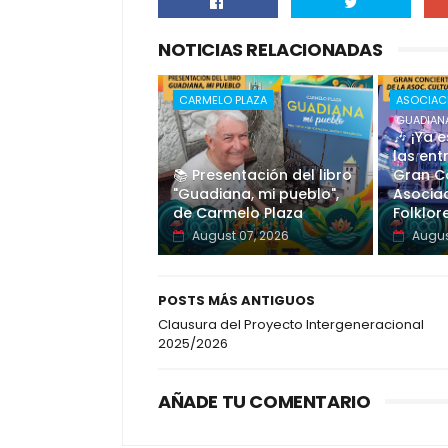
NOTICIAS RELACIONADAS
CARMELO PLAZA
ASOCIAC
GUADIAN
🎶 ¡Ya 
las ent
📚 Presentación del libro
Gran Co
"Guadiana, mi pueblo",
Asociac
de Carmelo Plaza
Folklor
August 07, 2026
Augus
POSTS MÁS ANTIGUOS
Clausura del Proyecto Intergeneracional
2025/2026
AÑADE TU COMENTARIO