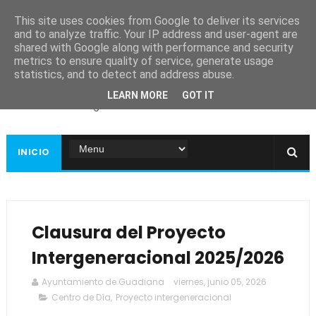
This site uses cookies from Google to deliver its services
and to analyze traffic. Your IP address and user-agent are
shared with Google along with performance and security
metrics to ensure quality of service, generate usage
Ayuntamiento de
statistics, and to detect and address abuse.
Guadiana
LEARN MORE
GOT IT
Página web oficial
INICIO
Clausura del Proyecto
Intergeneracional 2025/2026
Ayuntamiento de Guadiana
viernes, junio 05, 2026
Centro de Día
,
Proyecto intergeneracional