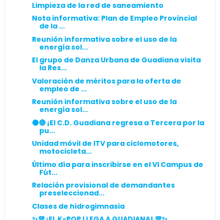
Limpieza de la red de saneamiento
Nota informativa: Plan de Empleo Provincial
de la ...
Reunión informativa sobre el uso de la
energía sol...
El grupo de Danza Urbana de Guadiana visita
la Res...
Valoración de méritos para la oferta de
empleo de ...
Reunión informativa sobre el uso de la
energía sol...
⚫️🔴 ¡El C.D. Guadiana regresa a Tercera por la
pu...
Unidad móvil de ITV para ciclomotores,
motocicleta...
Último día para inscribirse en el VI Campus de
Fút...
Relación provisional de demandantes
preseleccionad...
Clases de hidrogimnasia
✨💜 ¡EL K-POP LLEGA A GUADIANA! 💜✨