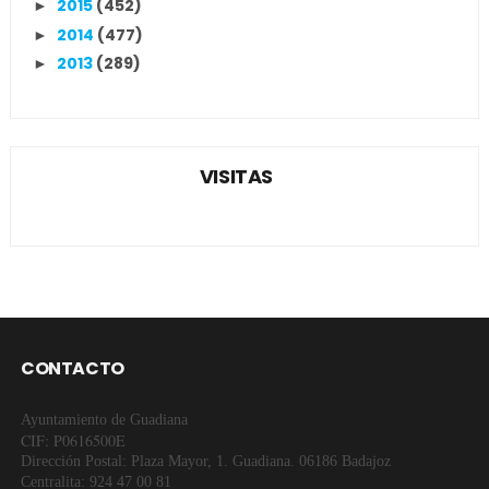
2015
(452)
►
2014
(477)
►
2013
(289)
►
VISITAS
CONTACTO
Ayuntamiento de Guadiana
CIF: P0616500E
Dirección Postal: Plaza Mayor, 1. Guadiana. 06186 Badajoz
Centralita: 924 47 00 81