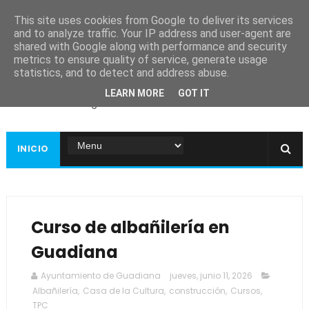
This site uses cookies from Google to deliver its services
and to analyze traffic. Your IP address and user-agent are
shared with Google along with performance and security
metrics to ensure quality of service, generate usage
Ayuntamiento de
statistics, and to detect and address abuse.
Guadiana
LEARN MORE
GOT IT
Página web oficial
INICIO
Curso de albañilería en
Guadiana
Ayuntamiento de Guadiana
jueves, junio 11, 2026
Albañilería
,
Casa de la Cultura
,
construcción
,
Cursos
,
TPC