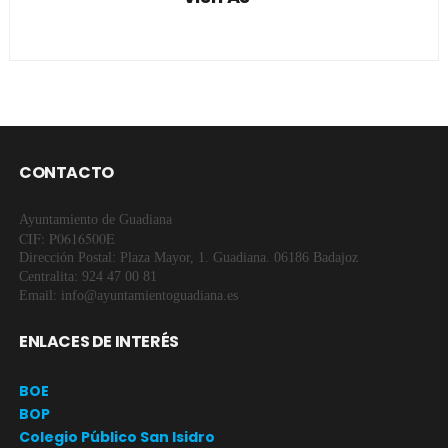
CONTACTO
Ayuntamiento de Guadiana
CIF: P0616500E
Dirección Postal: Plaza Mayor, 1. Guadiana. 06186 Badajoz
Centralita: 924 47 00 81
Email: info@ayuntamientoguadiana.es
ENLACES DE INTERÉS
BOE
BOP
Colegio Público San Isidro