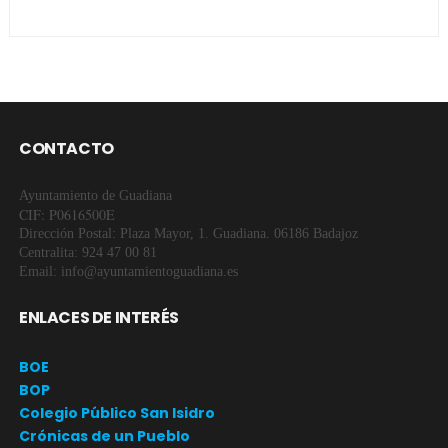
CONTACTO
Ayuntamiento de Guadiana
CIF: P0616500E
Dirección Postal: Plaza Mayor, 1. Guadiana. 06186 Badajoz
Centralita: 924 47 00 81
Email: info@ayuntamientoguadiana.es
ENLACES DE INTERÉS
BOE
BOP
Colegio Público San Isidro
Crónicas de un Pueblo