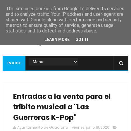
This site uses cookies from Google to deliver its services
and to analyze traffic. Your IP address and user-agent are
shared with Google along with performance and security
metrics to ensure quality of service, generate usage
Ayuntamiento de
statistics, and to detect and address abuse.
Guadiana
LEARN MORE
GOT IT
Página web oficial
INICIO
Entradas a la venta para el
tribito musical a "Las
Guerreras K-Pop"
Ayuntamiento de Guadiana
viernes, junio 19, 2026