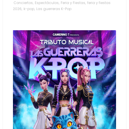
Conciertos
,
Espectáculos
,
Feria y Fiestas
,
feria y fiestas
2026
,
k-pop
,
Las guerreras K-Pop