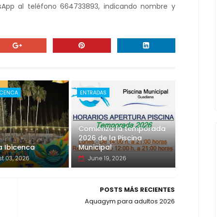
App al teléfono 664733893, indicando nombre y
BICENCA
ENTRADAS
Comienza la temporada
2026 de la Piscina
ta Ibicenca
Municipal
t 03, 2026
June 19, 2026
POSTS MÁS RECIENTES
Aquagym para adultos 2026