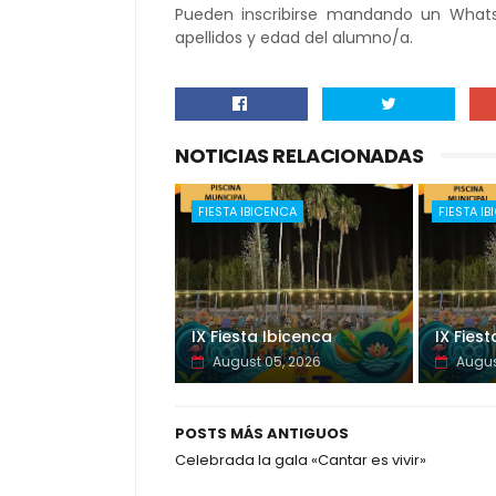
Pueden inscribirse mandando un Whats
apellidos y edad del alumno/a.
NOTICIAS RELACIONADAS
FIESTA IBICENCA
FIESTA I
IX Fiesta Ibicenca
IX Fies
August 05, 2026
Augus
POSTS MÁS ANTIGUOS
Celebrada la gala «Cantar es vivir»