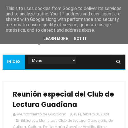
This site uses cookies from Google to deliver its services
and to analyze traffic. Your IP address and user-agent are
shared with Google along with performance and security
metrics to ensure quality of service, generate usage
Ayuntamiento de
statistics, and to detect and address abuse.
Guadiana
LEARN MORE
GOT IT
Página web oficial
INICIO
Reunión especial del Club de
Lectura Guadiana
Ayuntamiento de Guadiana
jueves, febrero 01, 2024
Biblioteca Municipal
,
Club de Lectura
,
Concejalía de
Cultura
,
Cultura
,
Emilia María González Vadillo
,
libros
,