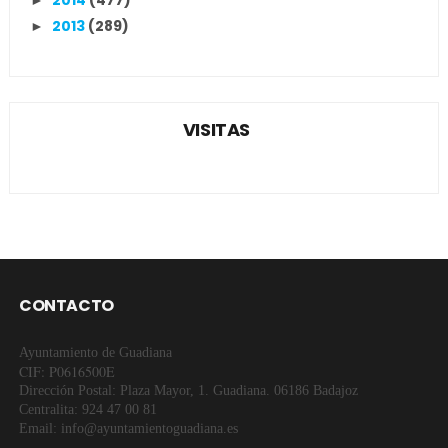
2013
(289)
►
VISITAS
CONTACTO
Ayuntamiento de Guadiana
CIF: P0616500E
Dirección Postal: Plaza Mayor, 1. Guadiana. 06186 Badajoz
Centralita: 924 47 00 81
Email: info@ayuntamientoguadiana.es