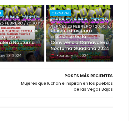
L
CARNAVAL
noche celebramos
Últimos días para
ivencia
inscribirse en la
alera Nocturna
Convivencia Carnavalera
Nocturna Guadiana 2024
ary 23, 2024
February 15, 2024
POSTS MÁS RECIENTES
Mujeres que luchan e inspiran en los pueblos
de las Vegas Bajas