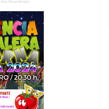
+One
,
Óscar Amaya