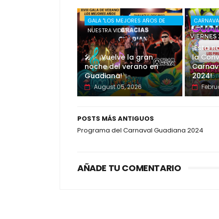
GALA "LOS MEJORES AÑOS DE
CARNAVA
NUESTRA VIDA"
¡Esta 
🎤✨ ¡Vuelve la gran
la Conv
noche del verano en
Carnav
Guadiana! ✨
2024!
August 05, 2026
Febru
POSTS MÁS ANTIGUOS
Programa del Carnaval Guadiana 2024
AÑADE TU COMENTARIO