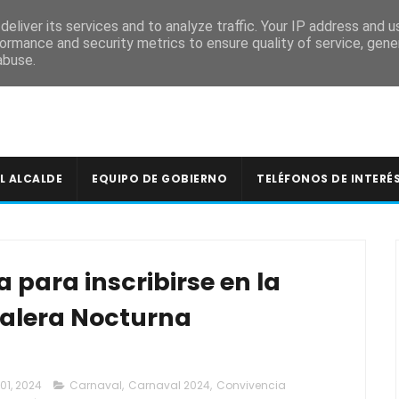
A
eliver its services and to analyze traffic. Your IP address and 
ormance and security metrics to ensure quality of service, gen
abuse.
L ALCALDE
EQUIPO DE GOBIERNO
TELÉFONOS DE INTERÉ
 para inscribirse en la
alera Nocturna
 01, 2024
Carnaval
,
Carnaval 2024
,
Convivencia