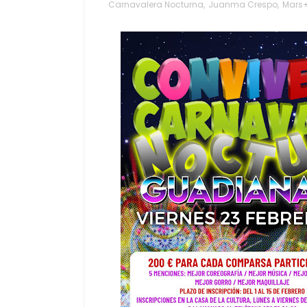
Carnavalera Nocturna
,
Juanma Crespo
,
Mars