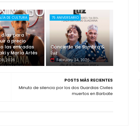
LÍA DE CULTURA
75 ANIVERSARIO
 días para
ir a precio
o las entradas
Concierto de Sombra &
ki y María Artés
Luz
08, 2026
February 24, 2026
POSTS MÁS RECIENTES
Minuto de silencio por los dos Guardias Civiles
muertos en Barbate