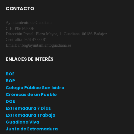
CONTACTO
Ayuntamiento de Guadiana
CIF: P0616500E
Dirección Postal: Plaza Mayor, 1. Guadiana. 06186 Badajoz
Centralita: 924 47 00 81
Email: info@ayuntamientoguadiana.es
ENLACES DE INTERÉS
BOE
BOP
Colegio Público San Isidro
Crónicas de un Pueblo
DOE
Extremadura 7 Días
Extremadura Trabaja
Guadiana Viva
Junta de Extremadura