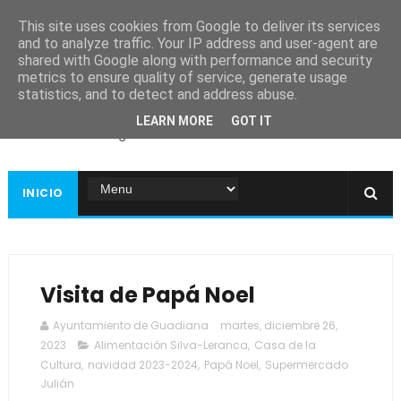
This site uses cookies from Google to deliver its services
and to analyze traffic. Your IP address and user-agent are
shared with Google along with performance and security
metrics to ensure quality of service, generate usage
Ayuntamiento de
statistics, and to detect and address abuse.
Guadiana
LEARN MORE
GOT IT
Página web oficial
INICIO
Visita de Papá Noel
Ayuntamiento de Guadiana
martes, diciembre 26,
2023
Alimentación Silva-Leranca
,
Casa de la
Cultura
,
navidad 2023-2024
,
Papá Noel
,
Supermercado
Julián