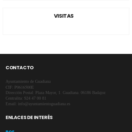
VISITAS
CONTACTO
Ayuntamiento de Guadiana
CIF: P0616500E
Dirección Postal: Plaza Mayor, 1. Guadiana. 06186 Badajoz
Centralita: 924 47 00 81
Email: info@ayuntamientoguadiana.es
ENLACES DE INTERÉS
BOE