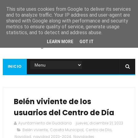
This site uses cookies from Google to deliver its services
and to analyze traffic. Your IP address and user-agent are
shared with Google along with performance and security
metrics to ensure quality of service, generate usage
Ayuntamiento de
statistics, and to detect and address abuse.
Guadiana
LEARN MORE
GOT IT
Página web oficial
INICIO
Belén viviente de los
usuarios del Centro de Día
Ayuntamiento de Guadiana
jueves, diciembre 21, 2023
Belén viviente
,
Caseta Municipal
,
Centro de Día
,
Navidad
,
navidad 2023-2024
,
Navidades