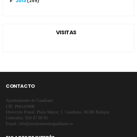
2013
(289)
►
VISITAS
CONTACTO
Ayuntamiento de Guadiana
CIF: P0616500E
Dirección Postal: Plaza Mayor, 1. Guadiana. 06186 Badajoz
Centralita: 924 47 00 81
Email: info@ayuntamientoguadiana.es