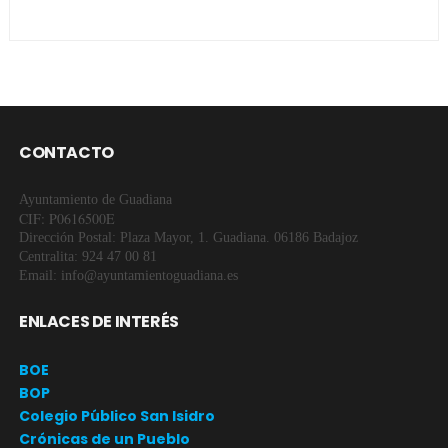
CONTACTO
Ayuntamiento de Guadiana
CIF: P0616500E
Dirección Postal: Plaza Mayor, 1. Guadiana. 06186 Badajoz
Centralita: 924 47 00 81
Email: info@ayuntamientoguadiana.es
ENLACES DE INTERÉS
BOE
BOP
Colegio Público San Isidro
Crónicas de un Pueblo