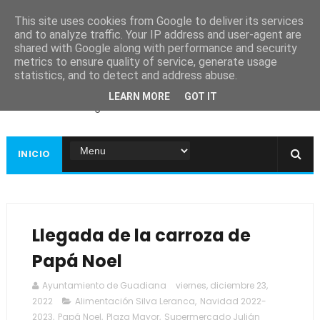
This site uses cookies from Google to deliver its services
and to analyze traffic. Your IP address and user-agent are
shared with Google along with performance and security
metrics to ensure quality of service, generate usage
Ayuntamiento de
statistics, and to detect and address abuse.
Guadiana
LEARN MORE
GOT IT
Página web oficial
INICIO
Llegada de la carroza de
Papá Noel
Ayuntamiento de Guadiana
viernes, diciembre 23,
2022
Alimentación Silva Leranca
,
Navidad 2022-
2023
,
Papá Noel
,
Plaza Mayor
,
Supermercado Julián