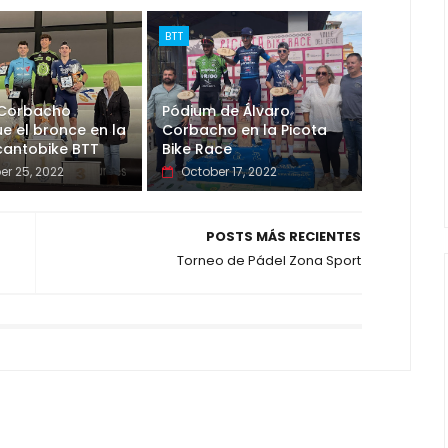
BTT
 Corbacho
Pódium de Álvaro
e el bronce en la
Corbacho en la Picota
cantobike BTT
Bike Race
er 25, 2022
October 17, 2022
POSTS MÁS RECIENTES
Torneo de Pádel Zona Sport