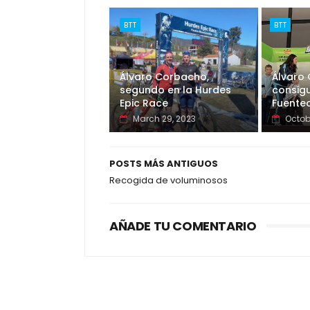
BTT
BTT
Álvaro Corbacho,
Álvaro
segundo en la Hurdes
consigu
Epic Race
Fuente
March 29, 2023
Octob
POSTS MÁS ANTIGUOS
Recogida de voluminosos
AÑADE TU COMENTARIO