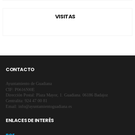
VISITAS
CONTACTO
Ayuntamiento de Guadiana
CIF: P0616500E
Dirección Postal: Plaza Mayor, 1. Guadiana. 06186 Badajoz
Centralita: 924 47 00 81
Email: info@ayuntamientoguadiana.es
ENLACES DE INTERÉS