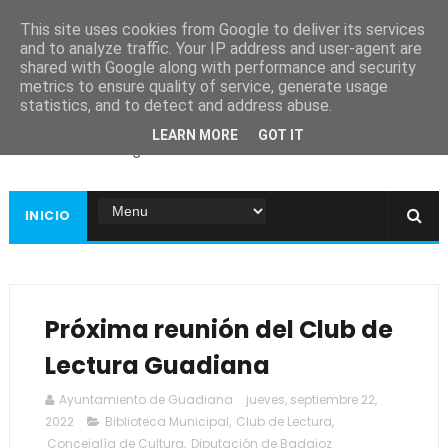
This site uses cookies from Google to deliver its services
and to analyze traffic. Your IP address and user-agent are
shared with Google along with performance and security
metrics to ensure quality of service, generate usage
Ayuntamiento de
statistics, and to detect and address abuse.
Guadiana
LEARN MORE
GOT IT
Página web oficial
INICIO
Próxima reunión del Club de
Lectura Guadiana
Ayuntamiento de Guadiana
jueves, septiembre 22,
2022
Biblioteca Municipal
,
Club de Lectura
,
Concejalía de Cultura
,
Diputación de Badajoz