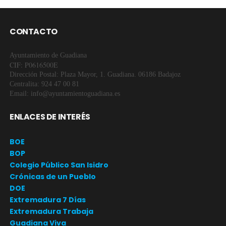
CONTACTO
Ayuntamiento de Guadiana
CIF: P0616500E
Dirección Postal: Plaza Mayor, 1. Guadiana. 06186 Badajoz
Centralita: 924 47 00 81
Email: info@ayuntamientoguadiana.es
ENLACES DE INTERÉS
BOE
BOP
Colegio Público San Isidro
Crónicas de un Pueblo
DOE
Extremadura 7 Días
Extremadura Trabaja
Guadiana Viva