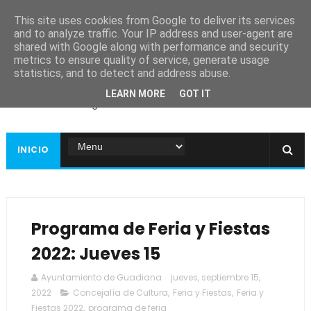
This site uses cookies from Google to deliver its services
and to analyze traffic. Your IP address and user-agent are
shared with Google along with performance and security
metrics to ensure quality of service, generate usage
Ayuntamiento de
statistics, and to detect and address abuse.
Guadiana
LEARN MORE
GOT IT
Página web oficial
INICIO
Programa de Feria y Fiestas
2022: Jueves 15
Ayuntamiento de Guadiana
jueves, septiembre 15,
2022
Concejalía de Cultura
,
Feria y Fiestas
,
Feria y
Fiestas 2022
,
programa de feria