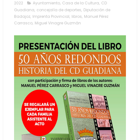
2022
Ayuntamiento
,
Casa de la Cultura
,
CD
Guadiana
,
concejalía de deportes
,
Diputación de
Badajoz
,
Imprenta Provincial
,
libros
,
Manuel Pérez
Carrasco
,
Miguel Vinagre Guzmán