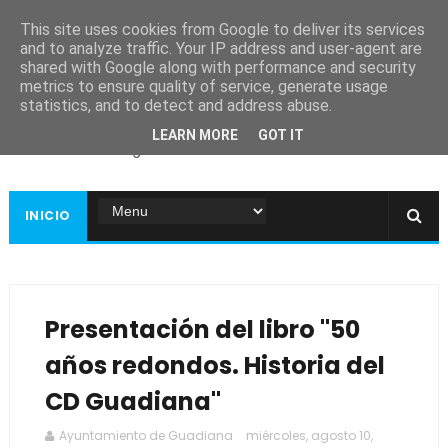
This site uses cookies from Google to deliver its services
and to analyze traffic. Your IP address and user-agent are
shared with Google along with performance and security
metrics to ensure quality of service, generate usage
Ayuntamiento de
statistics, and to detect and address abuse.
Guadiana
LEARN MORE
GOT IT
Página web oficial
INICIO
Presentación del libro "50
años redondos. Historia del
CD Guadiana"
Ayuntamiento de Guadiana
miércoles, agosto 10,