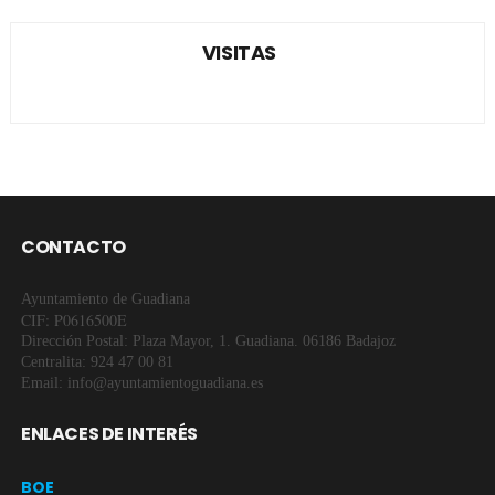
VISITAS
CONTACTO
Ayuntamiento de Guadiana
CIF: P0616500E
Dirección Postal: Plaza Mayor, 1. Guadiana. 06186 Badajoz
Centralita: 924 47 00 81
Email: info@ayuntamientoguadiana.es
ENLACES DE INTERÉS
BOE